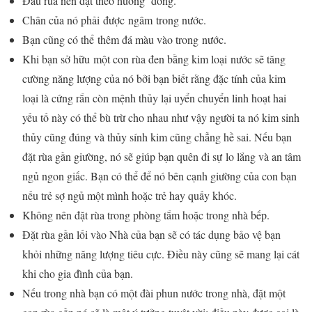
Đầu rùa nến đặt theo hướng đông.
Chân của nó phải
được
ngâm
trong nước
.
Bạn cũng có thể
thêm đá màu vào trong nước.
Khi bạn sở hữu một con rùa đen bằng kim loại nước sẽ tăng
cường năng lượng của nó bởi bạn biết rằng đặc tính của kim
loại là cứng rắn còn mệnh thủy lại uyển chuyển linh hoạt hai
yếu tố này có thể bù trừ cho nhau như vậy người ta nó kim sinh
thủy cũng đúng và thủy sính kim cũng chẳng hề sai. Nếu bạn
đặt rùa gần giường, nó sẽ giúp bạn quên đi sự lo lắng và an tâm
ngủ ngon giấc. Bạn có thể để nó bên cạnh giường của con bạn
nếu trẻ sợ ngủ một mình hoặc trẻ hay quấy khóc.
Không nên đặt rùa trong phòng tắm hoặc trong nhà bếp.
Đặt rùa gần lối vào Nhà của bạn sẽ có tác dụng bảo vệ bạn
khỏi những năng lượng tiêu cực. Điều này cũng sẽ mang lại cát
khi cho gia đình của bạn.
Nếu trong nhà bạn có một đài phun nước trong nhà, đặt một