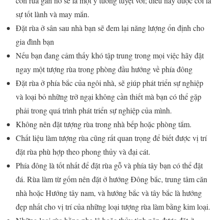
con rùa gần nó sẽ là một ý tưởng tuyệt vời; điều này được coi là
sự tốt lành và may mắn.
Đặt rùa ở sân sau nhà bạn sẽ đem lại năng lượng ổn định cho
gia đình bạn
Nếu bạn đang cảm thấy khó tập trung trong mọi việc hãy đặt
ngay một tượng rùa trong phòng đầu hướng về phía đông
Đặt rùa ở phía bắc của ngôi nhà, sẽ giúp phát triển sự nghiệp
và loại bỏ những trở ngại không cần thiết mà bạn có thể gặp
phải trong quá trình phát triển sự nghiệp của mình.
Không nên đặt tượng rùa trong nhà bếp hoặc phòng tắm.
Chất liệu làm tượng rùa cũng rất quan trọng để biết được vị trí
đặt rùa phù hợp theo phong thủy và đại cát.
Phía đông là tốt nhất để đặt rùa gỗ và phía tây bạn có thể đặt
đá. Rùa làm từ gốm nên đặt ở hướng Đông bắc, trung tâm căn
nhà hoặc Hướng tây nam, và hướng bắc và tây bắc là hướng
đẹp nhất cho vị trí của những loại tượng rùa làm bằng kim loại.