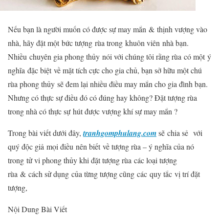
Nếu bạn là người muốn có được sự may mắn
&
thịnh vượng vào
nhà, hãy đặt một
bức tượng
rùa trong
khuôn viên
nhà bạn.
Nhiều
chuyên gia phong thủy
nói với chúng tôi rằng rùa
có một
ý
nghĩa
đặc biệt
về mặt tích cực cho gia chủ, bạn sở hữu một chú
rùa phong thủy sẽ đem lại nhiều điều may mắn cho gia đình bạn.
Nhưng có thực sự điều đó có đúng hay không? Đặt tượng rùa
trong nhà có thực sự hút được vượng khí sự may mắn ?
Trong bài viết dưới đây,
tranhgomphulang.com
sẽ
chia sẻ
với
quý độc giả mọi điều
nên biết
về tượng rùa – ý nghĩa của nó
trong tử vi phong thủy khi đặt tượng rùa các loại tượng
rùa
&
cách sử dụng
của từng tượng cũng
các
quy tắc
vị trí đặt
tượng,
Nội Dung Bài Viết