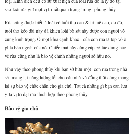
loại Kinh dịch đều
có sự xuất hiện của loài rùa
đó là lý do
tại
sao
loài rùa giữ một vị trí
rất quan trọng
trong
phong thủy
.
Rùa cũng
được
biết là loài có tuổi thọ cao
&
trí tuệ cao, do đó,
tuổi thọ
kéo dài
này đã khiến loài bò sát này được con người vô
cùng kính trọng. Ở một khía cạnh
khác
của con rùa là lớp
vỏ ở
phía bên ngoài
của nó. Chiếc mai này cứng cáp có
tác dụng
bảo
vệ rùa cũng như là bảo vệ chính những người sở hữu nó.
Như vậy theo phong thủy khi bạn sở hữu
một
con rùa trong nhà
sẽ
mang lại
năng lượng tốt cho
căn nhà
và
đồng thời cũng
mang
lại
sự bảo vệ chắc chắn cho gia chủ. Tất cả những gì bạn cần
lưu
ý
là vị trí đặt rùa
thích hợp
theo phong thủy.
Bảo vệ gia chủ