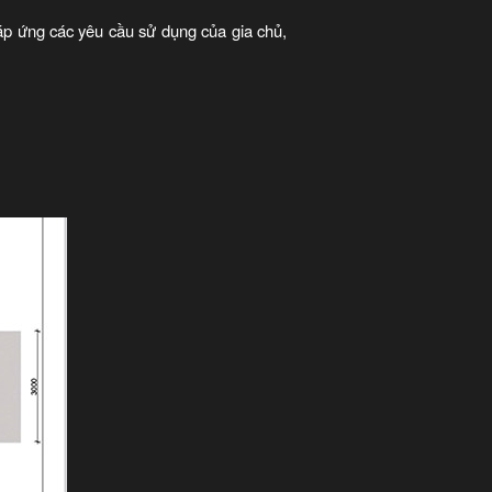
đáp ứng các yêu cầu sử dụng của gia chủ,