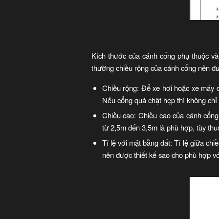
Kích thước của cánh cổng phụ thuộc vào
thường chiều rộng của cánh cổng nên đư
Chiều rộng: Để xe hơi hoặc xe máy có
Nếu cổng quá chật hẹp thì không chỉ 
Chiều cao: Chiều cao của cánh cổng 
từ 2,5m đến 3,5m là phù hợp, tùy thu
Tỉ lệ với mặt bằng đất: Tỉ lệ giữa ch
nên được thiết kế sao cho phù hợp với