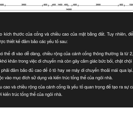
 kích thước của cổng và chiều cao của mặt bằng đất. Tuy nhiên, để 
ợc thiết kế đảm bảo các yếu tố sau:
 thể đi vào dễ dàng, chiều rộng của cánh cổng thông thường là từ 2,
khó khăn trong việc di chuyển mà còn gây cảm giác bức bối, chật chội
phải đảm bảo đủ cao để ô tô hay xe máy di chuyển thoải mái qua lạ
ộc vào mục đích sử dụng và kiến trúc tổng thể của ngôi nhà.
iều cao và chiều rộng của cánh cổng là yếu tố quan trọng để tạo ra sự 
 kiến trúc tổng thể của ngôi nhà.