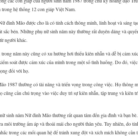
ong các con giáp của người sinh năm 1987 trong chu kỳ hoàng đạo T
 trong hệ thống 12 con giáp Việt Nam.
 đinh Mão được cho là có tính cách thông minh, linh hoạt và sáng tạ
t sắc bén. Những phụ nữ sinh năm này thường rất duyên dáng và quyến 
 từ người khác.
 trong năm này cũng có xu hướng hơi thiếu kiên nhẫn và dễ bị cảm xúc 
kiểm soát được cảm xúc của mình trong một số tình huống. Do đó, việc
ọng đối với họ.
ão 1987 thường có tài năng và triển vọng trong công việc. Họ thông m
 cũng cần chú trọng vào việc duy trì sự kiên nhẫn, tập trung và kiên tr
nữ sinh năm Nữ đinh Mão thường rất quan tâm đến gia đình và bạn bè.
 ra môi trường ấm áp và thoải mái cho người thân yêu. Tuy nhiên, do tí
nhắc trong các mối quan hệ để tránh xung đột và xích mích không cần t