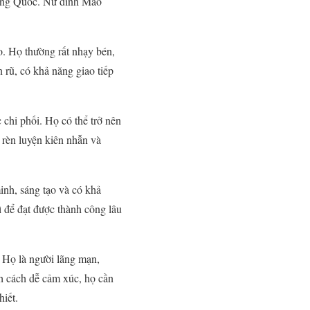
rung Quốc. Nữ đinh Mão
o. Họ thường rất nhạy bén,
rũ, có khả năng giao tiếp
chi phối. Họ có thể trở nên
 rèn luyện kiên nhẫn và
inh, sáng tạo và có khả
ì để đạt được thành công lâu
 Họ là người lãng mạn,
nh cách dễ cảm xúc, họ cần
hiết.