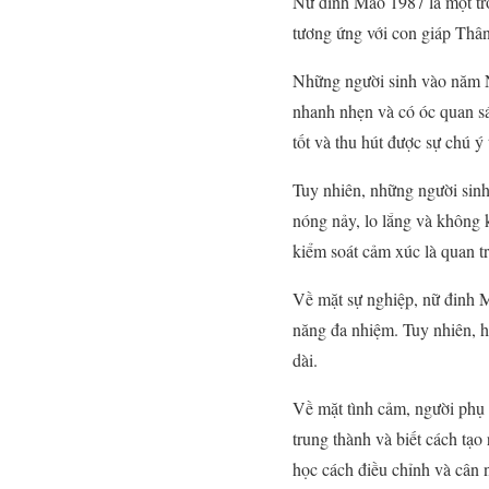
Nữ đinh Mão 1987 là một tr
tương ứng với con giáp Thân
Những người sinh vào năm Nữ
nhanh nhẹn và có óc quan sá
tốt và thu hút được sự chú ý
Tuy nhiên, những người sinh
nóng nảy, lo lắng và không 
kiểm soát cảm xúc là quan tr
Về mặt sự nghiệp, nữ đinh M
năng đa nhiệm. Tuy nhiên, họ
dài.
Về mặt tình cảm, người phụ 
trung thành và biết cách tạo
học cách điều chỉnh và cân 